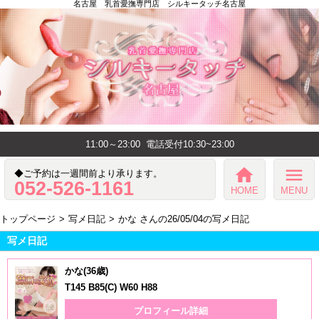
名古屋 乳首愛撫専門店 シルキータッチ名古屋
11:00～23:00
電話受付10:30~23:00
home
menu
◆ご予約は一週間前より承ります。
052-526-1161
HOME
MENU
トップページ
写メ日記
かな さんの26/05/04の写メ日記
写メ日記
かな(36歳)
T145 B85(C) W60 H88
プロフィール詳細