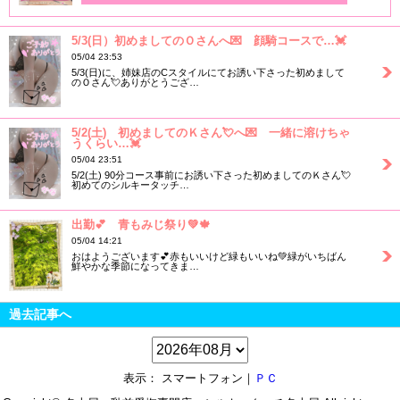
5/3(日）初めましてのＯさんへ💌 顔騎コースで…💓
05/04 23:53
5/3(日)に、姉妹店のCスタイルにてお誘い下さった初めまして
のＯさん💘ありがとうござ…
5/2(土) 初めましてのＫさん💘へ💌 一緒に溶けちゃ
うくらい…💓
05/04 23:51
5/2(土) 90分コース事前にお誘い下さった初めましてのＫさん💘
初めてのシルキータッチ…
出勤💕 青もみじ祭り💚🍁
05/04 14:21
おはようございます💕赤もいいけど緑もいいね💚緑がいちばん
鮮やかな季節になってきま…
過去記事へ
表示： スマートフォン｜
ＰＣ