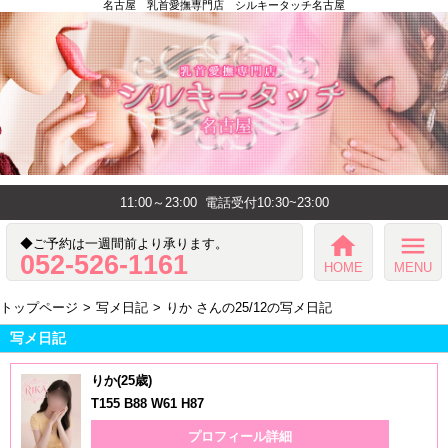
名古屋 乳首愛撫専門店 シルキータッチ名古屋
11:00～23:00
電話受付10:30~23:00
home
menu
◆ご予約は一週間前より承ります。
052-526-1161
HOME
MENU
トップページ
写メ日記
りか さんの25/12の写メ日記
写メ日記
りか(25歳)
T155 B88 W61 H87
プロフィール詳細