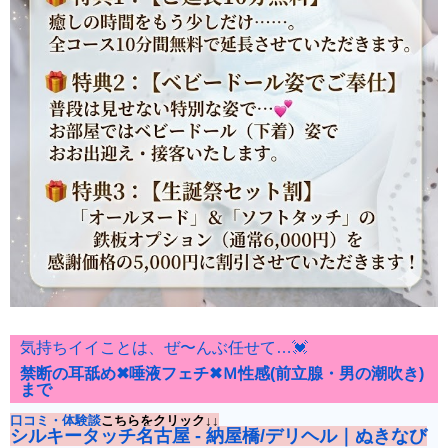
気持ちイイことは、ぜ〜んぶ任せて…💓
禁断の耳舐め✖唾液フェチ✖Ｍ性感(前立腺・男の潮吹き)
まで
口コミ・体験談
こちらをクリック↓↓
シルキータッチ名古屋 - 納屋橋/デリヘル｜ぬきなび