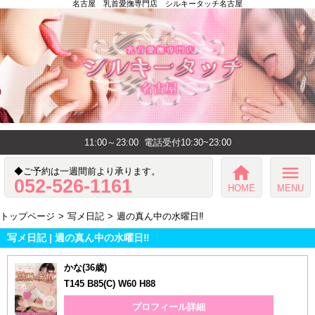
名古屋 乳首愛撫専門店 シルキータッチ名古屋
11:00～23:00
電話受付10:30~23:00
home
menu
◆ご予約は一週間前より承ります。
052-526-1161
HOME
MENU
トップページ
写メ日記
週の真ん中の水曜日‼️
写メ日記 | 週の真ん中の水曜日‼️
かな(36歳)
T145 B85(C) W60 H88
プロフィール詳細